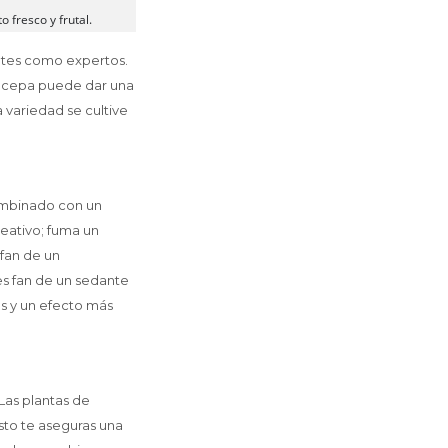
o fresco y frutal.
antes como expertos.
ta cepa puede dar una
 variedad se cultive
combinado con un
eativo; fuma un
fan de un
s fan de un sedante
s y un efecto más
as plantas de
sto te aseguras una