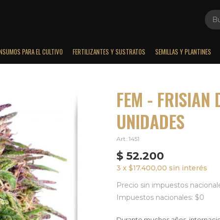
INSUMOS PARA EL CULTIVO
FERTILIZANTES Y SUSTRATOS
SEMILLAS Y PLANTINES
FEM - FRISIAN
UNIDADES
1451
$
52.200
3 x $17.400,00 sin interés
Precio sin impuestos nacional
Impuestos nacionales: $0
Durante muchos años, internacion