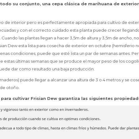
n todo su conjunto, una cepa clásica de marihuana de exterio
ivo de interior pero es perfectamente apropiada para cultivo de exter
ecuadas y con el correcto cuidado esta planta puede crecer llegando
 Cuando las plantas llegan a hacer 3,5m de altura y 3,5m de ancho, n
sian Dew esta lista para cosecha de exterior en octubre (hemisferio n
enas condiciones, puede que esté lista un par de semanas antes. Pe
e estas últimas semanas que se produce el mayor peso de los cogoll
uede dar como resultado una baja producción.
ernaderos) puede llegar a alcanzar una altura de 3 o 4 metros y se co
 de otoño.
para cultivar Frisian Dew garantiza las siguientes propiedad
 y vigoroso tanto en exterior como en invernaderos.
s de producción cuando se cultiva en optimas condiciones.
adecua a todo tipo de climas, hasta en climas fríos y húmedos. Puede dar planta