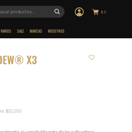
$
0
VARIOS
SALE
MARCAS
NOSOTROS
 DEW® X3
es: $52.200
almente, la variedad favorita de los cultivadores