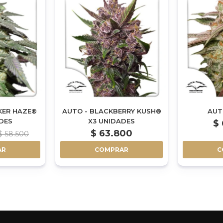
KER HAZE®
AUTO - BLACKBERRY KUSH®
AUT
DES
X3 UNIDADES
$
$
63.800
$
58.500
AR
COMPRAR
C