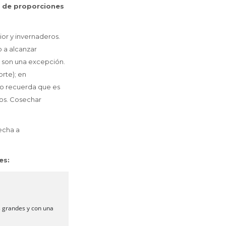
r de proporciones
ior y invernaderos.
 a alcanzar
o son una excepción.
orte); en
ro recuerda que es
os. Cosechar
secha a
es:
s grandes y con una