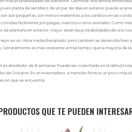
con más probabilidades de sobrevivir. Germinar una semilla feminizad
 joven planta de semillero de un par de días en exterior puede acarre
as son aún pequeñas, son menos resistentes a los cambios en las condic
omidas fácilmente por plagas, insectos u otros animales. Como más 
 de plantarla en exterior, mayor serán las probabilidades de una cos
mejor en un clima medio/templado, pero también se desarrolla bien 
 Generalmente es más resistente al mal tiempo que la mayoría de las
ón es alrededor de 8 semanas. Puede ser cosechada en la latitud hola
les de Octubre. En un invernadero, a menudo florece un poco más ráp
es en que se encuentra.
PRODUCTOS QUE TE PUEDEN INTERESA