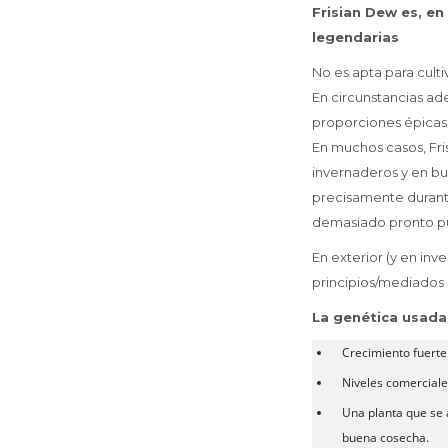
Frisian Dew es, e
legendarias
No es apta para cult
En circunstancias ad
proporciones épicas.
En muchos casos, Fri
invernaderos y en bu
precisamente durant
demasiado pronto p
En exterior (y en inv
principios/mediados
La genética usada 
Crecimiento fuerte
Niveles comerciale
Una planta que se 
buena cosecha.