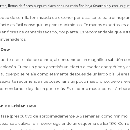
tes, llenas de flores purpura claro con una ratio flor-hoja favorable y con un gust
riedad de semilla feminizada de exterior perfecta tanto para principi
iante es fácil conseguir un gran rendimiento. En manos expertas, es
 en flores de cannabis secado, por planta. Es recomendable que esta
 invernaderos.
n Dew
 fuerte efecto híbrido dando, al consumidor, un magnífico subidón 
 colocón. Fuma un poco y sentirás un efecto elevador energético y cr
tu cuerpo se relaje completamente después de un largo día. Si eres 
sativa, te recomendamos cosecharla un poco más pronto, pero si ere
recomendamos dejarlo un poco más. Esto aporta más tricomas ámbare
ón de Frisian Dew
se (pre) cultivo de aproximadamente 3-6 semanas, como mínimo. L
zarse a cultivar en interior siguiendo un esquema de luz 18/6. Con e