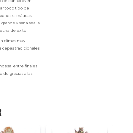
a de cannabis en
ar todo tipo de
iones climáticas.
grande y sana sea la
echa de éxito.
en climas muy
 cepas tradicionales
ndesa entre finales
ido gracias a las
R