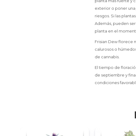
planta más fuerte y 
exterior o poner una
riesgos. Si las plant
Además, pueden ser c
planta en el momento
Frisian Dew florece 
calurosos o húmedos.
de cannabis.
El tiempo de floraci
de septiembre y fina
condiciones favorabl