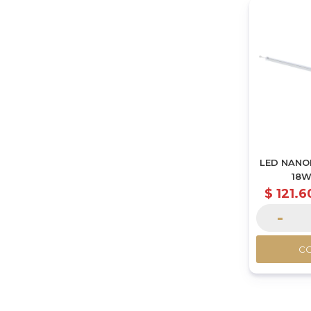
LED NANO
18W
$
121.6
-
C