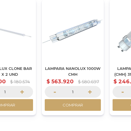
LUX CLONE BAR
LAMPARA NANOLUX 1000W
LAMPA
 X 2 UND
CMH
(CMH) 3
00
$
563.920
$
246
$
180.574
$
580.697
+
-
+
-
OMPRAR
COMPRAR