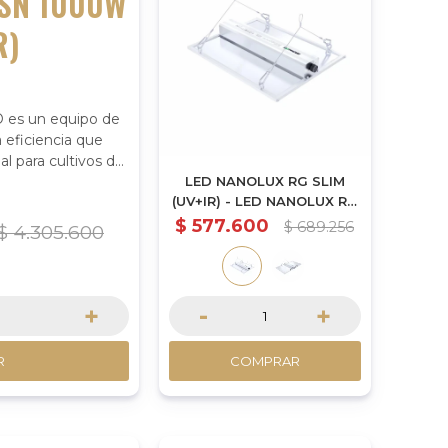
 SN 1000W
R)
 es un equipo de
 eficiencia que
al para cultivos de
LED NANOLUX RG SLIM
(UV+IR) - LED NANOLUX RG
150W SLIM (UV+IR)
$
577.600
$
689.256
$
4.305.600
+
-
+
R
COMPRAR