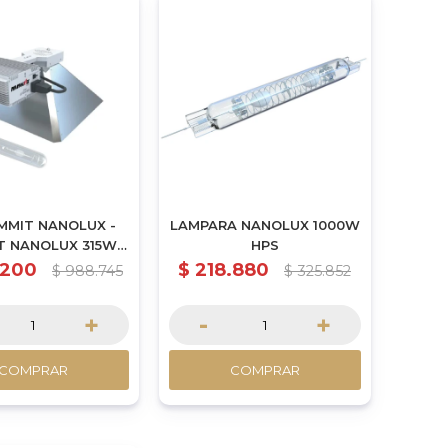
MMIT NANOLUX -
LAMPARA NANOLUX 1000W
T NANOLUX 315W
HPS
H + LAMPARA
.200
$
218.880
$
988.745
$
325.852
+
-
+
COMPRAR
COMPRAR