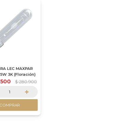
RA LEC MAXPAR
15W 3K (Floración)
.500
$
280.900
+
COMPRAR