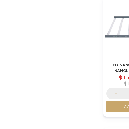
LED NAN
NANOL
$
1
$
-
C