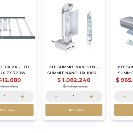
OLUX ZX - LED
KIT SUMMIT NANOLUX -
KIT SU
UX ZX 720W
SUMMIT NANOLUX 1000W
SUMMI
HPS + LAMPARA
CM
.412.080
$
1.082.240
$
965
1.854.756
$
1.358.980
+
-
+
-
OMPRAR
COMPRAR