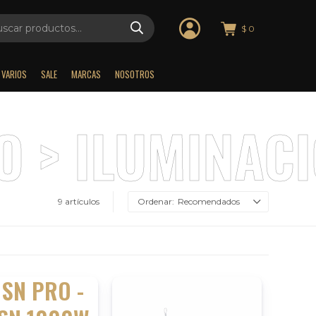
$
0
VARIOS
SALE
MARCAS
NOSOTROS
9 artículos
Recomendados
SN PRO -