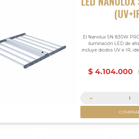
LED NANOLUX
(UV+I
El Nanolux SN 830W PRO
iluminación LED de alta
incluye diodos UV e IR, ide
interior.​
$
4.104.000
-
COMPRA