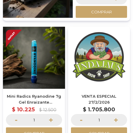
para raíces fuertes y
trasplantes seguros.
COMPRAR
Mini Radics Ryanodine 7g
VENTA ESPECIAL
Gel Enraizante
27/2/2026
Estimulador De Raíces
$
10.225
$
1.705.800
$
12.500
-
+
-
+