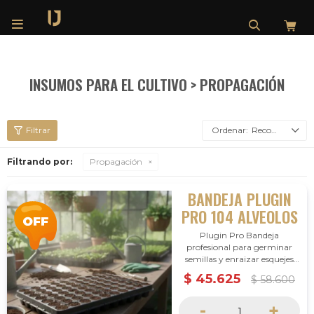

INSUMOS PARA EL CULTIVO > PROPAGACIÓN
Recomendados
Filtrando por:
Propagación
BANDEJA PLUGIN
PRO 104 ALVEOLOS
Plugin Pro Bandeja
profesional para germinar
semillas y enraizar esquejes
con rapidez y uniformidad.
$
45.625
$
58.600
Sustrato premium con
nutrición inicial, alta
-
+
humedad y aireación ideal