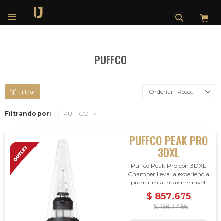

PUFFCO
Recomendados
Filtrando por:
PUFFCO
PUFFCO PEAK PRO
3DXL
Puffco Peak Pro con 3DXL
Chamber lleva la experiencia
premium al máximo nivel.
Mayor rendimiento,
$
857.675
tecnología avanzada y
$
987.456
configuración superior para
usuarios exigentes.