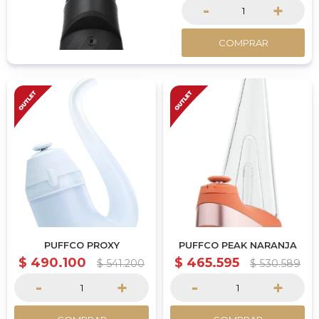
-
+
COMPRAR
PUFFCO PROXY
PUFFCO PEAK NARANJA
$
490.100
$
465.595
$
541.200
$
530.589
-
+
-
+