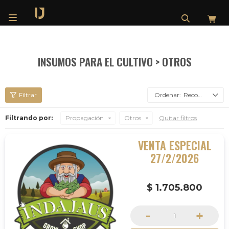

INSUMOS PARA EL CULTIVO > OTROS
Recomendados
Filtrando por:
Propagación
Otros
Quitar filtros
VENTA ESPECIAL
27/2/2026
$
1.705.800
-
+