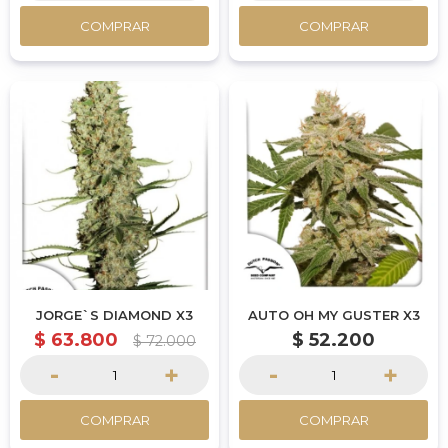
COMPRAR
COMPRAR
JORGE`S DIAMOND X3
AUTO OH MY GUSTER X3
$
63.800
$
52.200
$
72.000
-
+
-
+
COMPRAR
COMPRAR