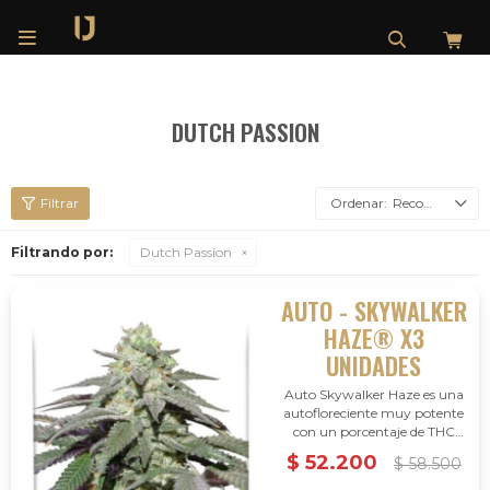

DUTCH PASSION
Recomendados
Filtrando por:
Dutch Passion
AUTO - SKYWALKER
HAZE® X3
UNIDADES
Auto Skywalker Haze es una
autofloreciente muy potente
con un porcentaje de THC
altísimo con un promedio de
$
52.200
$
58.500
entre 20 y 25 %.