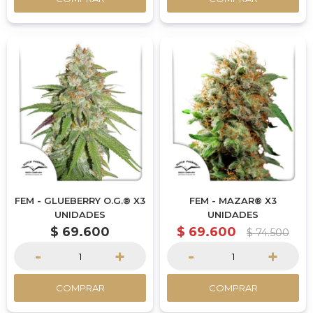
FEM - GLUEBERRY O.G.® X3
FEM - MAZAR® X3
UNIDADES
UNIDADES
$
69.600
$
69.600
$
74.500
-
+
-
+
COMPRAR
COMPRAR