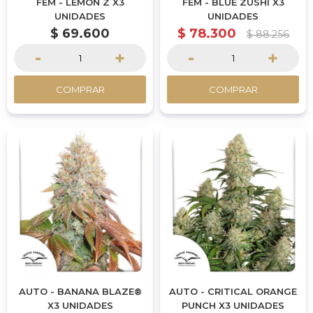
FEM - LEMON Z X3
FEM - BLUE ZUSHI X3
UNIDADES
UNIDADES
$
69.600
$
78.300
$
88.256
-
+
-
+
COMPRAR
COMPRAR
AUTO - BANANA BLAZE®
AUTO - CRITICAL ORANGE
X3 UNIDADES
PUNCH X3 UNIDADES