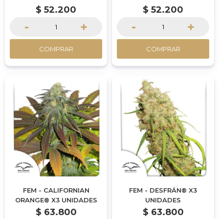
$
52.200
$
52.200
-
+
-
+
COMPRAR
COMPRAR
FEM - CALIFORNIAN
FEM - DESFRÁN® X3
ORANGE® X3 UNIDADES
UNIDADES
$
63.800
$
63.800