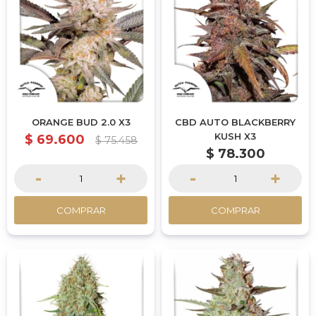
ORANGE BUD 2.0 X3
CBD AUTO BLACKBERRY
KUSH X3
$
69.600
$
75.458
$
78.300
-
+
-
+
COMPRAR
COMPRAR