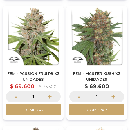
FEM - PASSION FRUIT® X3
FEM - MASTER KUSH X3
UNIDADES
UNIDADES
$
69.600
$
69.600
$
75.500
-
+
-
+
COMPRAR
COMPRAR