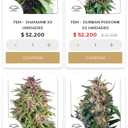
FEM - SHAMAN® X3
FEM - DURBAN POISON®
UNIDADES
X3 UNIDADES
$
52.200
$
52.200
$
61.258
-
+
-
+
COMPRAR
COMPRAR