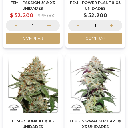
FEM - PASSION #1® X3
FEM - POWER PLANT® X3
UNIDADES
UNIDADES
$
52.200
$
52.200
$
65.000
-
+
-
+
COMPRAR
COMPRAR
FEM - SKUNK #11® X3
FEM - SKYWALKER HAZE®
UNIDADES
X3 UNIDADES