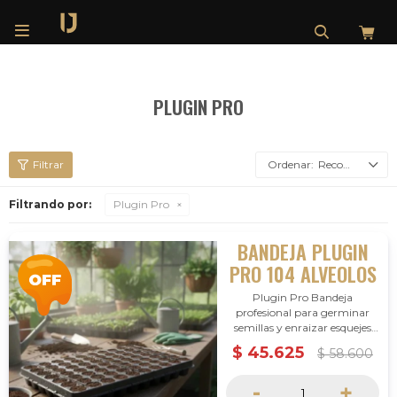

PLUGIN PRO
Recomendados
Filtrando por:
Plugin Pro
BANDEJA PLUGIN
PRO 104 ALVEOLOS
Plugin Pro Bandeja
profesional para germinar
semillas y enraizar esquejes
con rapidez y uniformidad.
$
45.625
$
58.600
Sustrato premium con
nutrición inicial, alta
-
+
humedad y aireación ideal