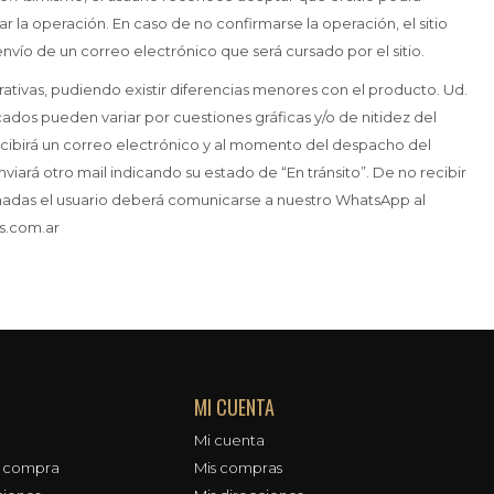
 la operación. En caso de no confirmarse la operación, el sitio
nvío de un correo electrónico que será cursado por el sitio.
ativas, pudiendo existir diferencias menores con el producto. Ud.
ados pueden variar por cuestiones gráficas y/o de nitidez del
ecibirá un correo electrónico y al momento del despacho del
viará otro mail indicando su estado de “En tránsito”. De no recibir
adas el usuario deberá comunicarse a nuestro WhatsApp al
us.com.ar
MI CUENTA
Mi cuenta
e compra
Mis compras