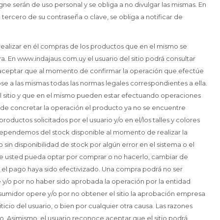
e serán de uso personal y se obliga a no divulgar las mismas. En
tercero de su contraseña o clave, se obliga a notificar de
 realizar en él compras de los productos que en el mismo se
. En www.indajaus.com.uy el usuario del sitio podrá consultar
y aceptar que al momento de confirmar la operación que efectúe
se a las mismas todas las normas legales correspondientes a ella.
el sitio y que en el mismo pueden estar efectuando operaciones
de concretar la operación el producto ya no se encuentre
productos solicitados por el usuario y/o en el/los talles y colores
ependemos del stock disponible al momento de realizar la
sin disponibilidad de stock por algún error en el sistema o el
ue usted pueda optar por comprar o no hacerlo, cambiar de
 el pago haya sido efectivizado. Una compra podrá no ser
 y/o por no haber sido aprobada la operación por la entidad
nsumidor opere y/o por no obtener el sitio la aprobación empresa
iticio del usuario, o bien por cualquier otra causa. Las razones
vo. Asimismo, el usuario reconoce aceptar que el sitio podrá