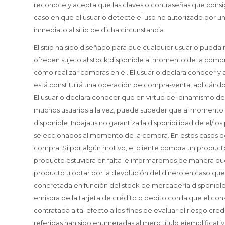
reconoce y acepta que las claves o contraseñas que consign
caso en que el usuario detecte el uso no autorizado por un 
inmediato al sitio de dicha circunstancia.
El sitio ha sido diseñado para que cualquier usuario pueda
ofrecen sujeto al stock disponible al momento de la compra
cómo realizar compras en él. El usuario declara conocer 
está constituirá una operación de compra-venta, aplicándo
El usuario declara conocer que en virtud del dinamismo d
muchos usuarios a la vez, puede suceder que al momento 
disponible. Indajaus no garantiza la disponibilidad de el/los 
seleccionados al momento de la compra. En estos casos d
compra. Si por algún motivo, el cliente compra un producto 
producto estuviera en falta le informaremos de manera q
producto u optar por la devolución del dinero en caso que
concretada en función del stock de mercadería disponible
emisora de la tarjeta de crédito o debito con la que el co
contratada a tal efecto a los fines de evaluar el riesgo cred
referidas han sido enumeradas al mero título ejemplificati