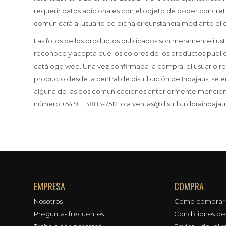
requerir datos adicionales con el objeto de poder concretar
comunicará al usuario de dicha circunstancia mediante el e
Las fotos de los productos publicados son meramente ilustr
reconoce y acepta que los colores de los productos public
catálogo web. Una vez confirmada la compra, el usuario r
producto desde la central de distribución de Indajaus, se en
alguna de las dos comunicaciones anteriormente mencion
número +54 9 11 3883-7512 o a ventas@distribuidoraindaja
EMPRESA
COMPRA
Nosotros
Como comprar
Preguntas frecuentes
Condiciones d