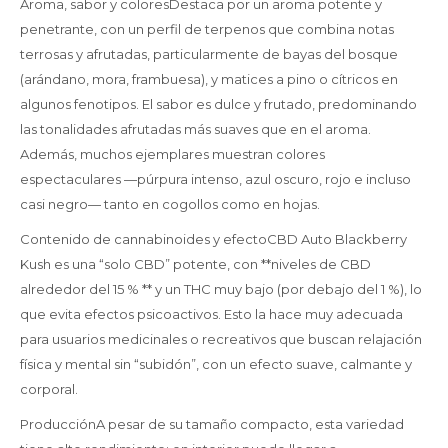
Aroma, sabor y coloresDestaca por un aroma potente y
penetrante, con un perfil de terpenos que combina notas
terrosas y afrutadas, particularmente de bayas del bosque
(arándano, mora, frambuesa), y matices a pino o cítricos en
algunos fenotipos. El sabor es dulce y frutado, predominando
las tonalidades afrutadas más suaves que en el aroma.
Además, muchos ejemplares muestran colores
espectaculares —púrpura intenso, azul oscuro, rojo e incluso
casi negro— tanto en cogollos como en hojas.
Contenido de cannabinoides y efectoCBD Auto Blackberry
Kush es una “solo CBD” potente, con **niveles de CBD
alrededor del 15 % ** y un THC muy bajo (por debajo del 1 %), lo
que evita efectos psicoactivos. Esto la hace muy adecuada
para usuarios medicinales o recreativos que buscan relajación
física y mental sin “subidón”, con un efecto suave, calmante y
corporal.
ProducciónA pesar de su tamaño compacto, esta variedad