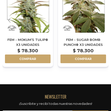
FEM - MOKUM’S TULIP®
FEM - SUGAR BOMB
X3 UNIDADES
PUNCH® X3 UNIDADES
$
78.300
$
78.300
COMPRAR
COMPRAR
NEWSLETTER
¡Suscribite y recibí todas nuestras novedades!