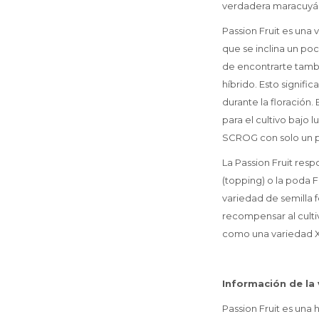
verdadera maracuyá (e
Passion Fruit es una
que se inclina un poc
de encontrarte tambi
híbrido. Esto signifi
durante la floración.
para el cultivo bajo l
SCROG con solo un pa
La Passion Fruit res
(topping) o la poda F
variedad de semilla 
recompensar al culti
como una variedad 
Información de la 
Passion Fruit es una 