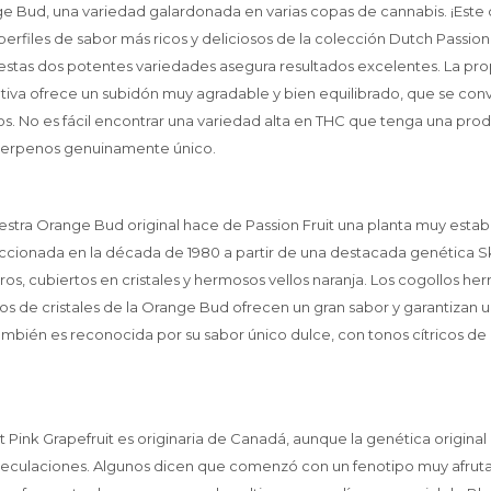
e Bud, una variedad galardonada en varias copas de cannabis. ¡Este
perfiles de sabor más ricos y deliciosos de la colección Dutch Passion!
 estas dos potentes variedades asegura resultados excelentes. La p
ativa ofrece un subidón muy agradable y bien equilibrado, que se con
tos. No es fácil encontrar una variedad alta en THC que tenga una pro
de terpenos genuinamente único.
estra Orange Bud original hace de Passion Fruit una planta muy estable 
cionada en la década de 1980 a partir de una destacada genética S
ros, cubiertos en cristales y hermosos vellos naranja. Los cogollos 
s de cristales de la Orange Bud ofrecen un gran sabor y garantizan un
ambién es reconocida por su sabor único dulce, con tonos cítricos de 
Pink Grapefruit es originaria de Canadá, aunque la genética original p
eculaciones. Algunos dicen que comenzó con un fenotipo muy afrut