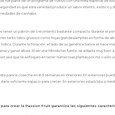
 que fue parte de un programa de cultivo con una línea especial de Bl
guridad es que esta variedad produce un sabor intento, exótico y du
ariedades de cannabis.
ede tener un patrón de crecimiento bastante compacto durante el pe
ner tanto tallos gruesos como hojas grandes/amplias en forma de ab
 Indica. Durante la floración, el lado de su genética Sativa se hace 
rse y ganar altura. Al ser una híbrida tan fuerte, se adapta muy bien 
 bien sea que te enfoques en tener numerosas plantas por m2 o solo 
 lista para la cosecha en 8-9 semanas en interiores. En exteriores pu
darle suficiente espacio para crecer. En exteriores estará lista a med
para crear la Passion Fruit garantiza las siguientes caracterí