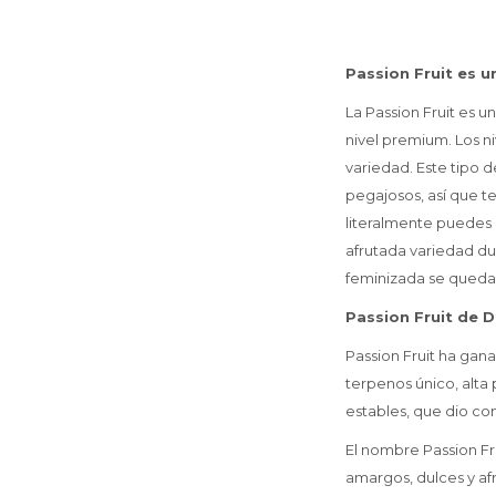
Passion Fruit es 
La Passion Fruit es u
nivel premium. Los n
variedad. Este tipo d
pegajosos, así que te
literalmente puedes 
afrutada variedad du
feminizada se queda
Passion Fruit de 
Passion Fruit ha gan
terpenos único, alta 
estables, que dio c
El nombre Passion Fru
amargos, dulces y af