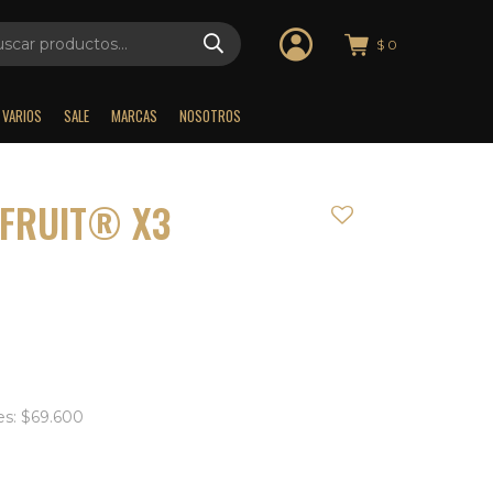
$
0
VARIOS
SALE
MARCAS
NOSOTROS
 FRUIT® X3
es: $69.600