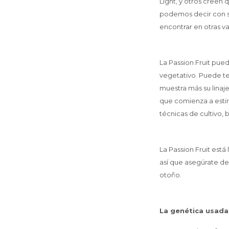
Light, y otros creen
podemos decir con se
encontrar en otras v
La Passion Fruit pu
vegetativo. Puede te
muestra más su linaje
que comienza a estira
técnicas de cultivo,
La Passion Fruit está
así que asegúrate de 
otoño.
La genética usada 