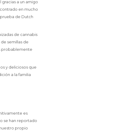
l gracias a un amigo
encontrado en mucho
e prueba de Dutch
nizadas de cannabis
 de semillas de
es probablemente
os y deliciosos que
ión a la familia
initivamente es
so se han reportado
nuestro propio