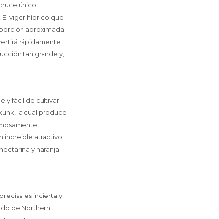
 cruce único
 El vigor híbrido que
roporción aproximada
vertirá rápidamente
ducción tan grande y,
y fácil de cultivar.
kunk, la cual produce
hermosamente
 increíble atractivo
nectarina y naranja
recisa es incierta y
ado de Northern