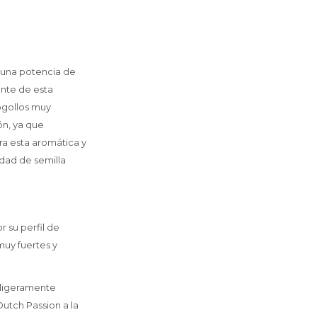
n una potencia de
ente de esta
cogollos muy
ón, ya que
ra esta aromática y
edad de semilla
 su perfil de
muy fuertes y
n ligeramente
utch Passion a la