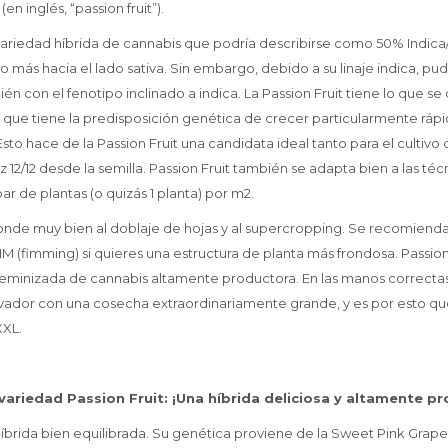
n inglés, “passion fruit”).
 variedad híbrida de cannabis que podría describirse como 50% Indica
o más hacia el lado sativa. Sin embargo, debido a su linaje indica, pud
én con el fenotipo inclinado a indica. La Passion Fruit tiene lo que 
ca que tiene la predisposición genética de crecer particularmente rápi
 Esto hace de la Passion Fruit una candidata ideal tanto para el culti
uz 12/12 desde la semilla. Passion Fruit también se adapta bien a las téc
r de plantas (o quizás 1 planta) por m2.
ponde muy bien al doblaje de hojas y al supercropping. Se recomienda
IM (fimming) si quieres una estructura de planta más frondosa. Passion
feminizada de cannabis altamente productora. En las manos correcta
vador con una cosecha extraordinariamente grande, y es por esto que
XXL.
variedad Passion Fruit: ¡Una híbrida deliciosa y altamente p
híbrida bien equilibrada. Su genética proviene de la Sweet Pink Grapef