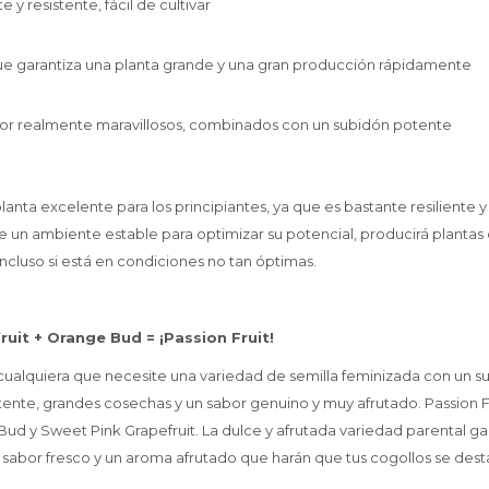
e y resistente, fácil de cultivar
que garantiza una planta grande y una gran producción rápidamente
or realmente maravillosos, combinados con un subidón potente
planta excelente para los principiantes, ya que es bastante resiliente 
un ambiente estable para optimizar su potencial, producirá planta
ncluso si está en condiciones no tan óptimas.
uit + Orange Bud = ¡Passion Fruit!
a cualquiera que necesite una variedad de semilla feminizada con un s
te, grandes cosechas y un sabor genuino y muy afrutado. Passion Fr
ud y Sweet Pink Grapefruit. La dulce y afrutada variedad parental ga
un sabor fresco y un aroma afrutado que harán que tus cogollos se dest