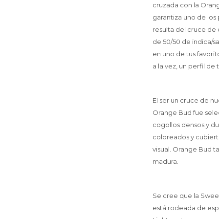
cruzada con la Orang
garantiza uno de los 
resulta del cruce de
de 50/50 de indica/s
en uno de tus favori
a la vez, un perfil 
El ser un cruce de nu
Orange Bud fue selec
cogollos densos y du
coloreados y cubierto
visual. Orange Bud t
madura.
Se cree que la Sweet 
está rodeada de esp