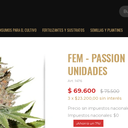
INSUMOS PARA EL CULTIVO
FERTILIZANTES Y SUSTRATOS
SEMILLAS Y PLANTINES
FEM - PASSION
UNIDADES
1476
$
69.600
$
75.500
3 x $23.200,00 sin interés
Precio sin impuestos nacional
Impuestos nacionales: $0
7