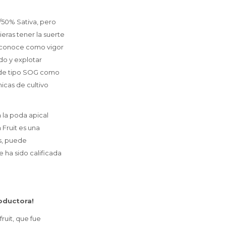
/50% Sativa, pero
ieras tener la suerte
se conoce como vigor
do y explotar
vo de tipo SOG como
nicas de cultivo
 la poda apical
 Fruit es una
s, puede
 ha sido calificada
roductora!
ruit, que fue