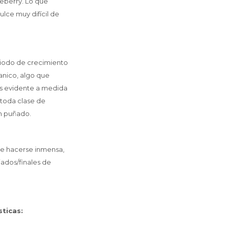
ueberry. Lo que
lce muy difícil de
riodo de crecimiento
anico, algo que
más evidente a medida
a toda clase de
un puñado.
ede hacerse inmensa,
iados/finales de
sticas: