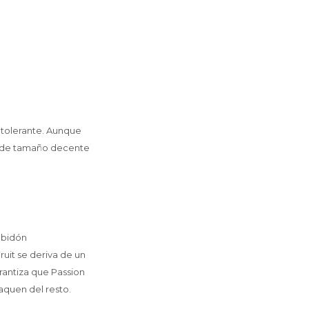
y tolerante. Aunque
s de tamaño decente
ubidón
uit se deriva de un
rantiza que Passion
aquen del resto.