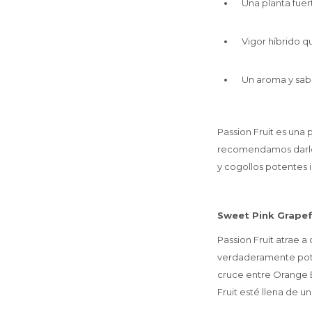
Una planta fuert
Vigor híbrido 
Un aroma y sab
Passion Fruit es una 
recomendamos darle 
y cogollos potentes i
Sweet Pink Grapefr
Passion Fruit atrae 
verdaderamente poten
cruce entre Orange B
Fruit esté llena de 