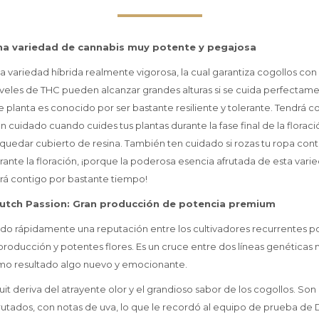
una variedad de cannabis muy potente y pegajosa
na variedad híbrida realmente vigorosa, la cual garantiza cogollos co
iveles de THC pueden alcanzar grandes alturas si se cuida perfectam
e planta es conocido por ser bastante resiliente y tolerante. Tendrá 
n cuidado cuando cuides tus plantas durante la fase final de la floraci
quedar cubierto de resina. También ten cuidado si rozas tu ropa cont
rante la floración, ¡porque la poderosa esencia afrutada de esta vari
rá contigo por bastante tiempo!
Dutch Passion: Gran producción de potencia premium
ado rápidamente una reputación entre los cultivadores recurrentes por
producción y potentes flores. Es un cruce entre dos líneas genéticas 
omo resultado algo nuevo y emocionante.
it deriva del atrayente olor y el grandioso sabor de los cogollos. So
rutados, con notas de uva, lo que le recordó al equipo de prueba de D