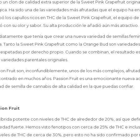
un clon de calidad extra superior de la Sweet Pink Grapefruit origina
ica. Ha sido una de las variedades más afrutadas que el equipo ha 
 los capullos ricos en THC de la Sweet Pink Grapefruit, el equipo d
 con su olor y sabor. Su alta producción le añadió aún más atractivo.
diatamente que tenía que crear una nueva variedad de semillas femi
. Tanto la Sweet Pink Grapefruit como la Orange Bud son variedades
respetadas por derecho propio. Cuando se combinan, el resultado 
 variedades parentales originales.
ion Fruit son, inconfundiblemente, unos de los más complejos, afrutad
ontrado en muchos años. Passion Fruit es una emocionante nueva adic
d de semilla de cannabis de alta calidad en la que puedas confiar.
ion Fruit
 híbrida potente con niveles de THC de alrededor de 20%, así que def
edad fuerte. Hemos visto fenotipos con cerca de 25% de THC e inclu
veles de THC de cerca de 30%, pero esto no ha sido confirmado por 