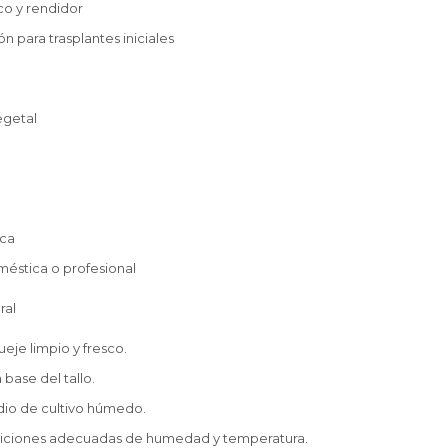
co y rendidor
n para trasplantes iniciales
egetal
ica
éstica o profesional
ral
ueje limpio y fresco.
 base del tallo.
io de cultivo húmedo.
iciones adecuadas de humedad y temperatura.