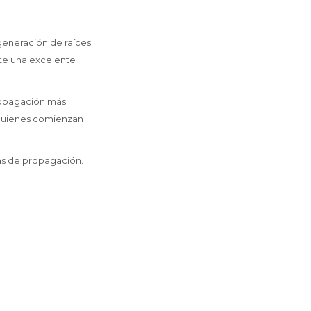
generación de raíces
ite una excelente
ropagación más
 quienes comienzan
as de propagación.