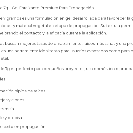
ne 7g – Gel Enraizante Premium Para Propagación
e 7 gramos es una formulación en gel desarrollada para favorecer la 
clones y material vegetal en etapa de propagación. Su textura perm
mejorando el contacto y la eficacia durante la aplicación.
es buscan mejores tasas de enraizamiento, raíces más sanas y una p
s es una herramienta ideal tanto para usuarios avanzados como para
etal.
 de 7g es perfecto para pequeños proyectos, uso doméstico o prueb
les
mación rápida de raíces
ejes y clones
erencia
le y precisa
de éxito en propagación