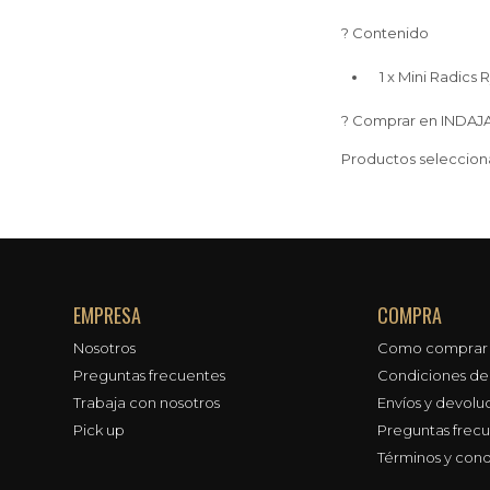
? Contenido
1 x Mini Radics
?️ Comprar en INDA
Productos selecciona
EMPRESA
COMPRA
Nosotros
Como comprar
Preguntas frecuentes
Condiciones d
Trabaja con nosotros
Envíos y devolu
Pick up
Preguntas frec
Términos y cond