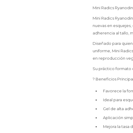
Mini Radics Ryanodi
Mini Radics Ryanodin
nuevas en esquejes, 
adherencia al tallo, 
Diseñado para quien
uniforme, Mini Radic
en reproducción veg
Su práctico formato
? Beneficios Principa
Favorece la for
Ideal para esqu
Gel de alta adh
Aplicación simp
Mejora la tasa 