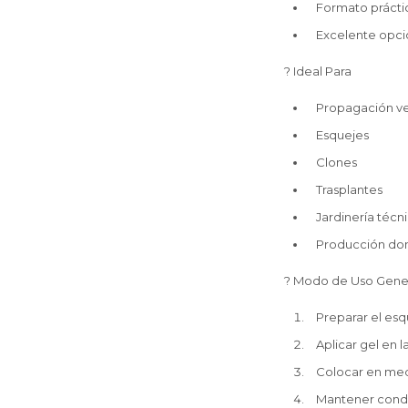
Formato prácti
Excelente opció
? Ideal Para
Propagación v
Esquejes
Clones
Trasplantes
Jardinería técn
Producción dom
? Modo de Uso Gene
Preparar el esq
Aplicar gel en la
Colocar en med
Mantener cond