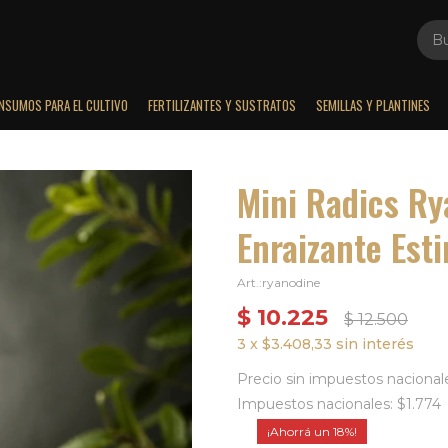
INSUMOS PARA EL CULTIVO
FERTILIZANTES Y SUSTRATOS
SEMILLAS Y PLANTINES
Mini Radics Ry
Enraizante Est
ryanodine
$
10.225
$
12.500
3 x $3.408,33 sin interés
Precio sin impuestos nacionale
Impuestos nacionales: $1.774
18