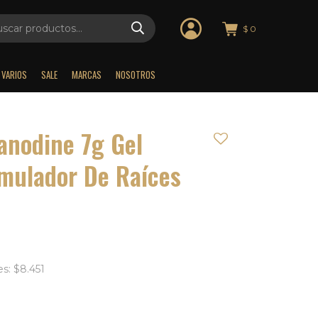
$
0
VARIOS
SALE
MARCAS
NOSOTROS
anodine 7g Gel
imulador De Raíces
s: $8.451