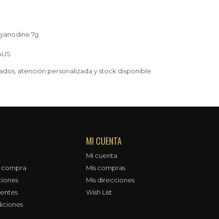
 Ryanodine 7g
JAUS
dos, atención personalizada y stock disponible.
MI CUENTA
Mi cuenta
e compra
Mis compras
ciones
Mis direcciones
uentes
Wish List
iciones