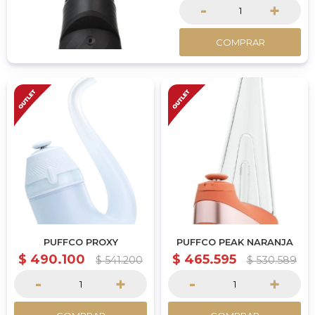
-
+
COMPRAR
PUFFCO PROXY
PUFFCO PEAK NARANJA
$
490.100
$
465.595
$
541.200
$
530.589
-
+
-
+