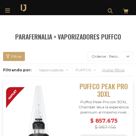

PARAFERNALIA > VAPORIZADORES PUFFCO
Recomendados
Filtrando por:
Vaporizadores
PUFFCO
Quitar filtros
PUFFCO PEAK PRO
3DXL
Puffco Peak Pro con 3DXL
Chamber lleva la experiencia
premium al máximo nivel.
Mayor rendimiento,
$
857.675
tecnología avanzada y
$
987.456
configuración superior para
usuarios exigentes.