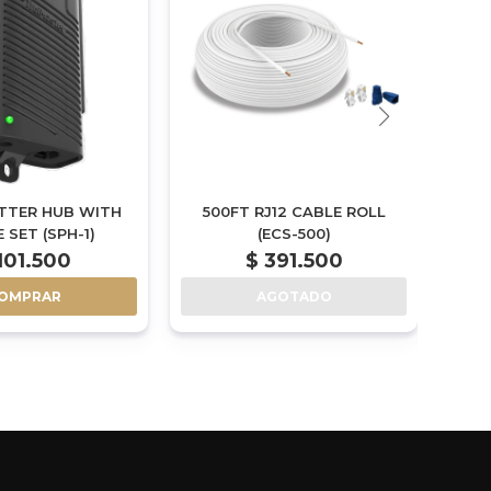
ITTER HUB WITH
500FT RJ12 CABLE ROLL
 SET (SPH-1)
(ECS-500)
STR
101.500
$
391.500
OMPRAR
AGOTADO