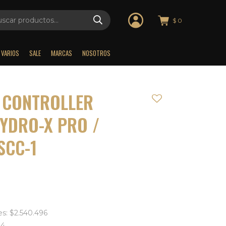
$
0
VARIOS
SALE
MARCAS
NOSOTROS
 CONTROLLER
HYDRO-X PRO /
SCC-1
es: $2.540.496
04