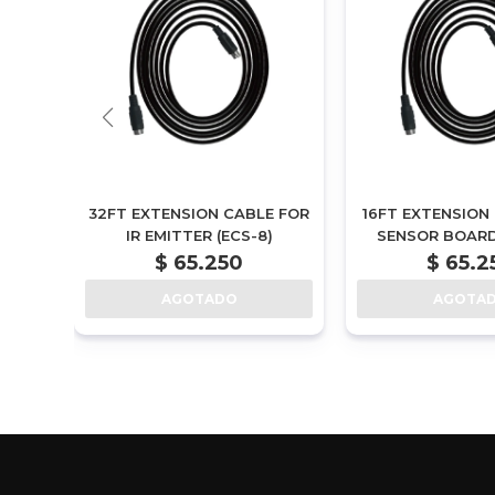
F
32FT EXTENSION CABLE FOR
16FT EXTENSION
LINE
IR EMITTER (ECS-8)
SENSOR BOARD
ECS-4
$
65.250
$
65.2
AGOTADO
AGOTA