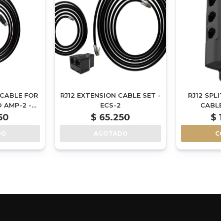
 CABLE FOR
RJ12 EXTENSION CABLE SET -
RJ12 SPL
 AMP-2 -
ECS-2
CABLE
50
$
65.250
$
DO
AGOTADO
C