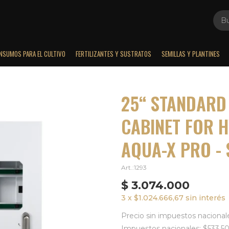
INSUMOS PARA EL CULTIVO
FERTILIZANTES Y SUSTRATOS
SEMILLAS Y PLANTINES
25“ STANDARD
CABINET FOR 
AQUA-X PRO - 
1293
$
3.074.000
3 x $1.024.666,67 sin interés
Precio sin impuestos nacional
Impuestos nacionales: $533.5