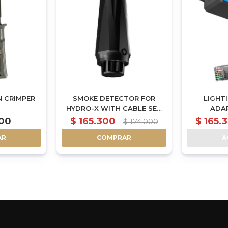
 CRIMPER
SMOKE DETECTOR FOR
LIGHT
HYDRO-X WITH CABLE SET
ADAP
(MBS-SD)
CONTROL
500
$
165.300
$
165.
$
174.000
BALLA
AR
COMPRAR
A