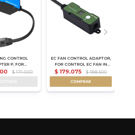
ING CONTROL
EC FAN CONTROL ADAPTOR,
T
TER P, FOR
FOR CONTROL EC FAN IN
BRA
LING PHANTOM
PWM OR 0-10V VARIABLE
300
$
179.075
$
174.000
$
188.500
ST - LMA-11
SPEED (EFC-1)
GOTADO
COMPRAR