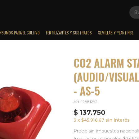
INSUMOS PARA EL CULTIVO
FERTILIZANTES Y SUSTRATOS
SEMILLAS Y PLANTINES
CO2 ALARM ST
(AUDIO/VISUAL
- AS-5
12881292
$
137.750
3 x $45.916,67 sin interés
Precio sin impuestos nacional
Impuestos nacionales: $23.90