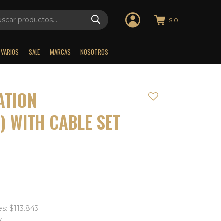
$
0
VARIOS
SALE
MARCAS
NOSOTROS
ATION
) WITH CABLE SET
es: $113.843
7