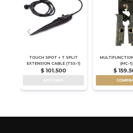
OR
TOUCH SPOT + T SPLIT
MULTIFUNCTION
B-1)
EXTENSION CABLE (TSS-1)
(MC-1)
$
101.500
$
159.
AGOTADO
COMPR