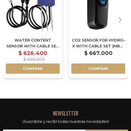
WATER CONTENT
CO2 SENSOR FOR HYDRO-
SENSOR WITH CABLE SET
X WITH CABLE SET (MBS-
(WCS-1)
S8)
$
626.400
$
667.000
$
696.000
COMPRAR
COMPRAR
NEWSLETTER
¡Suscribite y recibí todas nuestras novedades!