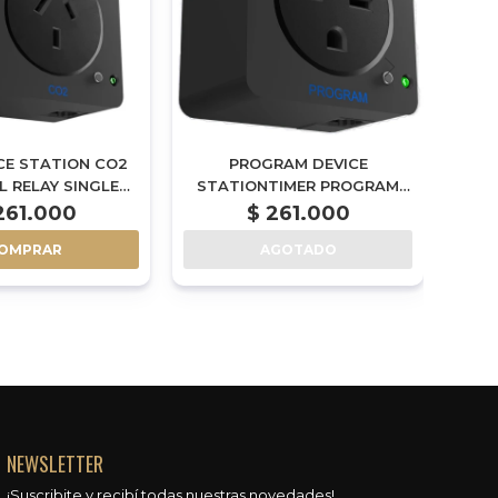
CE STATION CO2
PROGRAM DEVICE
DIGI
 RELAY SINGLE
STATIONTIMER PROGRAM
C
TH CABLE SET -
CONTROL RELAY SINGLE
261.000
$
261.000
DSC-2A
PACK WITH CABLE SET -
OMPRAR
AGOTADO
DSP-2
NEWSLETTER
¡Suscribite y recibí todas nuestras novedades!