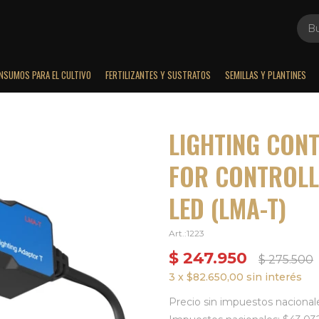
INSUMOS PARA EL CULTIVO
FERTILIZANTES Y SUSTRATOS
SEMILLAS Y PLANTINES
LIGHTING CONT
FOR CONTROLL
LED (LMA-T)
1223
$
247.950
$
275.500
3 x $82.650,00 sin interés
Precio sin impuestos nacional