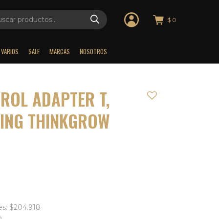
$
0
VARIOS
SALE
MARCAS
NOSOTROS
ROL ADAPTER T,
ING THINKGROW
es: $204.918