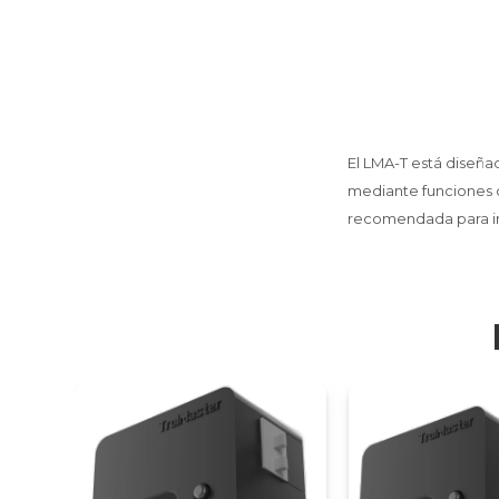
El LMA-T está diseña
mediante funciones 
recomendada para ins