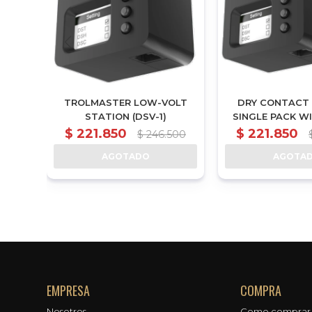
EMOTE
TROLMASTER LOW-VOLT
DRY CONTACT
-4
STATION (DSV-1)
SINGLE PACK W
SET. (DSD
$
221.850
$
221.850
$
246.500
AGOTADO
AGOTA
EMPRESA
COMPRA
Nosotros
Como comprar