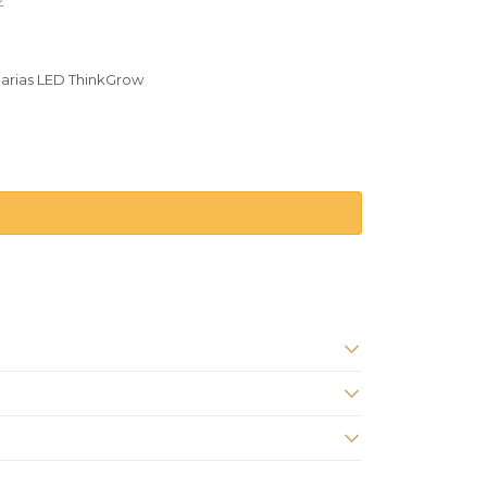
2
narias LED ThinkGrow