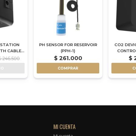
 STATION
PH SENSOR FOR RESERVOIR
CO2 DEVI
ITH CABLE
(PPH-1)
CONTROL
-1)
PACK WI
$
261.000
$
$
246.500
DO
COMPRAR
C
MI CUENTA
Mi cuenta