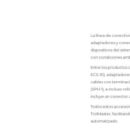
La línea de conectiv
adaptadores y conect
dispositivos del sis
con condiciones amb
Entre los productos 
ECS-10), adaptadore
cables con terminaci
(SPH-1), e incluso ro
incluye un conector 
Todos estos accesori
TrolMaster, facilitan
automatizado.