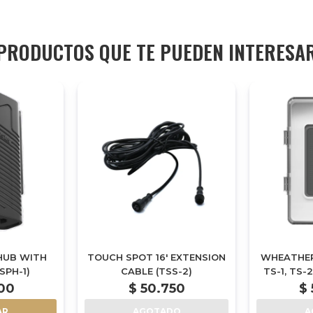
PRODUCTOS QUE TE PUEDEN INTERESA
 HUB WITH
TOUCH SPOT 16' EXTENSION
WHEATHER
SPH-1)
CABLE (TSS-2)
TS-1, TS-
500
$
50.750
$
AR
AGOTADO
A