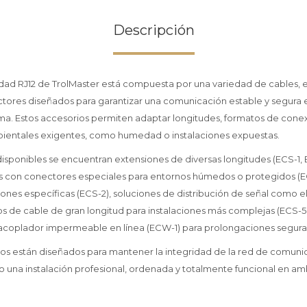
Descripción
idad RJ12 de TrolMaster está compuesta por una variedad de cables, 
ores diseñados para garantizar una comunicación estable y segura en
tema. Estos accesorios permiten adaptar longitudes, formatos de cone
ientales exigentes, como humedad o instalaciones expuestas.
disponibles se encuentran extensiones de diversas longitudes (ECS-1,
s con conectores especiales para entornos húmedos o protegidos (EC
ones específicas (ECS-2), soluciones de distribución de señal como el
llos de cable de gran longitud para instalaciones más complejas (ECS-
acoplador impermeable en línea (ECW-1) para prolongaciones seguras
os están diseñados para mantener la integridad de la red de comuni
do una instalación profesional, ordenada y totalmente funcional en am