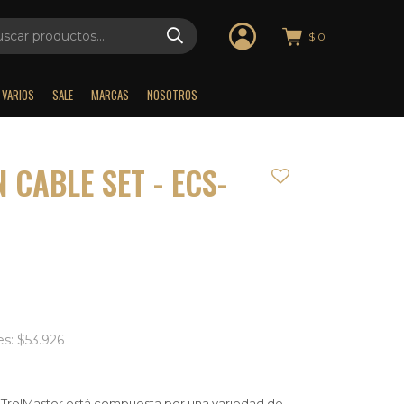
$
0
VARIOS
SALE
MARCAS
NOSOTROS
 CABLE SET - ECS-
es: $53.926
e TrolMaster está compuesta por una variedad de