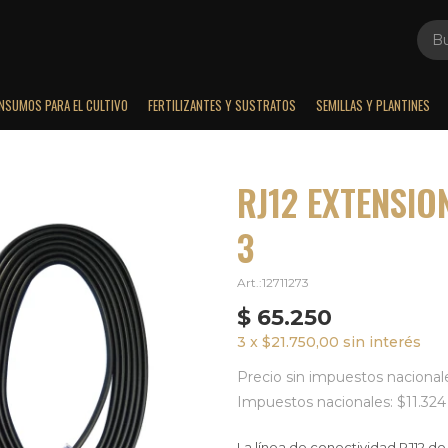
INSUMOS PARA EL CULTIVO
FERTILIZANTES Y SUSTRATOS
SEMILLAS Y PLANTINES
RJ12 EXTENSION
3
12711273
$
65.250
3 x $21.750,00 sin interés
Precio sin impuestos nacional
Impuestos nacionales: $11.324
La línea de conectividad RJ12 d