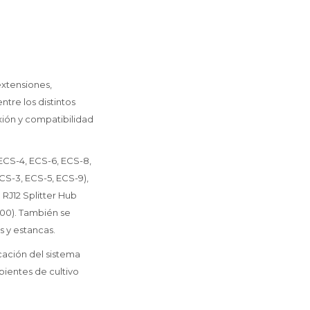
extensiones,
tre los distintos
xión y compatibilidad
 ECS-4, ECS-6, ECS-8,
S-3, ECS-5, ECS-9),
 RJ12 Splitter Hub
500). También se
 y estancas.
cación del sistema
bientes de cultivo