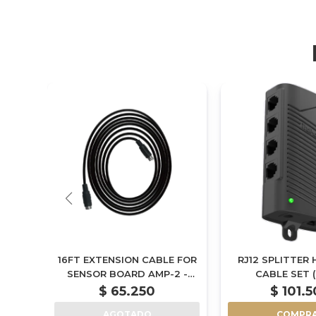
E FOR
16FT EXTENSION CABLE FOR
RJ12 SPLITTER
)
SENSOR BOARD AMP-2 -
CABLE SET (
ECS-4
$
65.250
$
101.
AGOTADO
COMPR