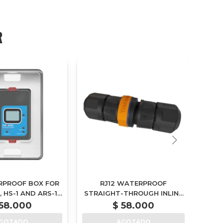
R
PROOF BOX FOR
RJ12 WATERPROOF
32FT
2, HS-1 AND ARS-1
STRAIGHT-THROUGH INLINE
(BM-1)
COUPLER (ECW-1)
58.000
$
58.000
GOTADO
AGOTADO