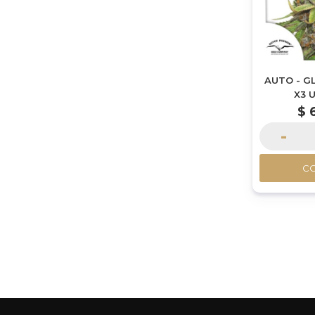
AUTO - G
X3 
$
-
C