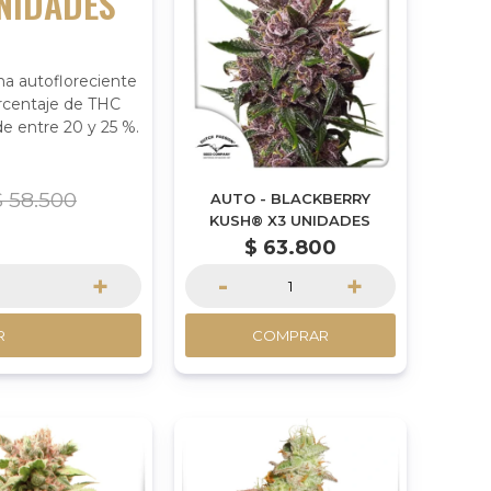
NIDADES
a autofloreciente
rcentaje de THC
e entre 20 y 25 %.
$
58.500
AUTO - BLACKBERRY
KUSH® X3 UNIDADES
$
63.800
+
-
+
R
COMPRAR