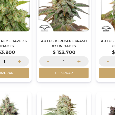
TREME HAZE X3
AUTO - KEROSENE KRASH
AUTO -
IDADES
X3 UNIDADES
X
63.800
$
153.700
+
-
+
-
OMPRAR
COMPRAR