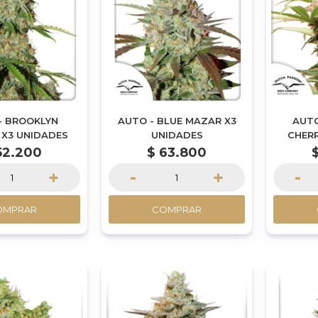
- BROOKLYN
AUTO - BLUE MAZAR X3
AUTO
 X3 UNIDADES
UNIDADES
CHERR
52.200
$
63.800
+
-
+
-
OMPRAR
COMPRAR