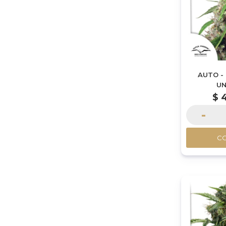
AUTO -
UN
$
-
C