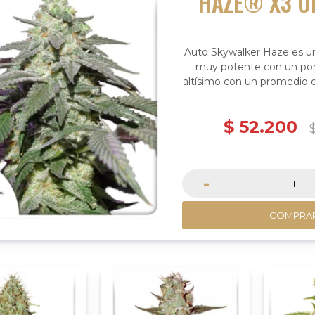
HAZE® X3 U
Auto Skywalker Haze es un
muy potente con un po
altísimo con un promedio d
$
52.200
-
COMPRA