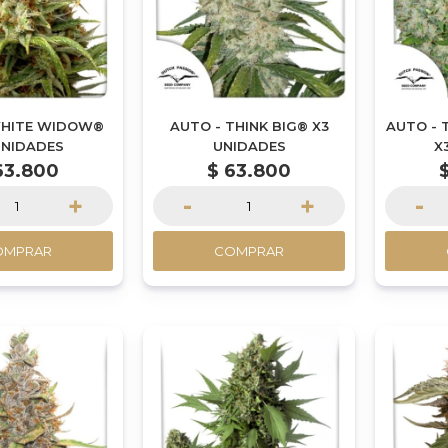
WHITE WIDOW®
AUTO - THINK BIG® X3
AUTO - 
UNIDADES
UNIDADES
X
63.800
$
63.800
+
-
+
-
OMPRAR
COMPRAR