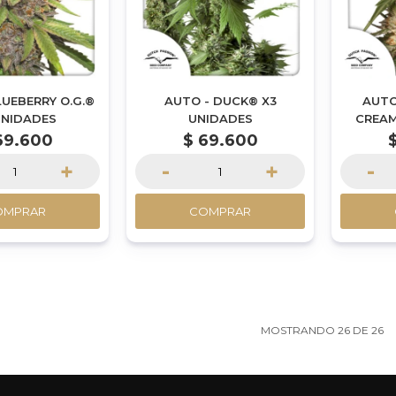
LUEBERRY O.G.®
AUTO - DUCK® X3
AUTO
UNIDADES
UNIDADES
CREAM
69.600
$
69.600
+
-
+
-
OMPRAR
COMPRAR
MOSTRANDO
26
DE
26