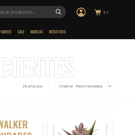
$
0
VARIOS
SALE
MARCAS
NOSOTROS
26 artículos
Recomendados
YWALKER