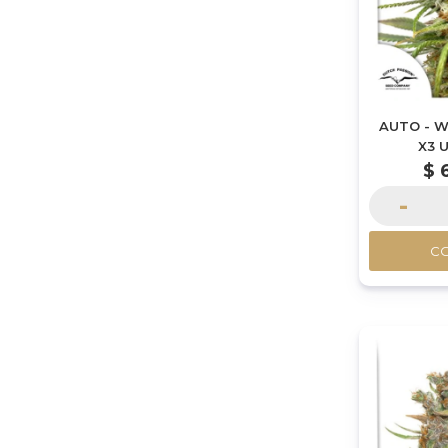
AUTO - 
X3 
$
-
C