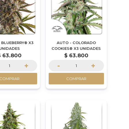
 BLUEBERRY® X3
AUTO - COLORADO
UNIDADES
COOKIES® X3 UNIDADES
$
63.800
$
63.800
+
-
+
COMPRAR
COMPRAR