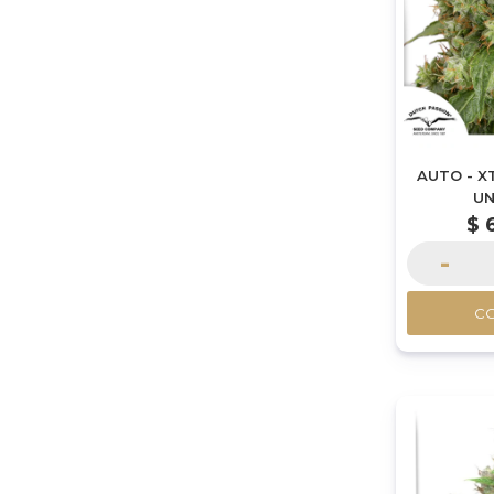
AUTO - X
UN
$
-
C