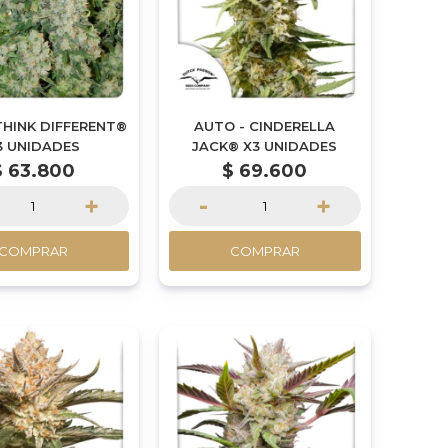
THINK DIFFERENT®
AUTO - CINDERELLA
3 UNIDADES
JACK® X3 UNIDADES
$
63.800
$
69.600
+
-
+
COMPRAR
COMPRAR