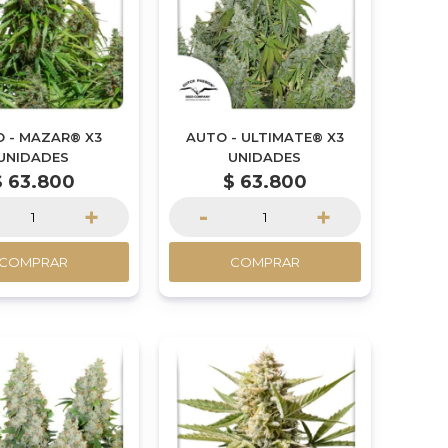
 - MAZAR® X3
AUTO - ULTIMATE® X3
UNIDADES
UNIDADES
$
63.800
$
63.800
+
-
+
COMPRAR
COMPRAR