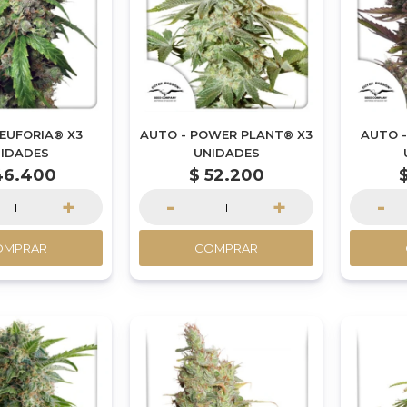
 EUFORIA® X3
AUTO - POWER PLANT® X3
AUTO -
IDADES
UNIDADES
46.400
$
52.200
+
-
+
-
OMPRAR
COMPRAR