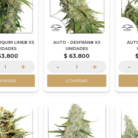
IQUIRI LIME® X3
AUTO - DESFRÁN® X3
AUTO
IDADES
UNIDADES
63.800
$
63.800
+
-
+
-
OMPRAR
COMPRAR