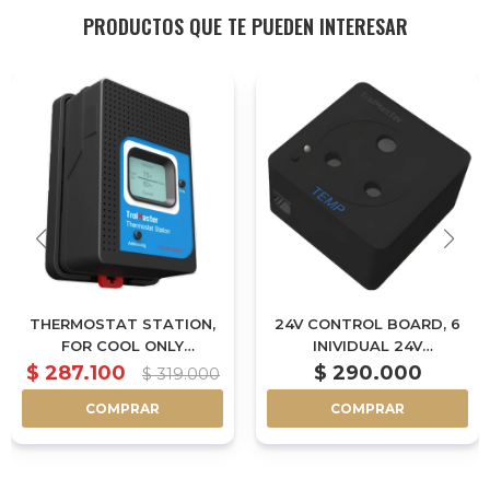
PRODUCTOS QUE TE PUEDEN INTERESAR
THERMOSTAT STATION,
24V CONTROL BOARD, 6
FOR COOL ONLY
INIVIDUAL 24V
CONVENTINAL HVAC - TS-
CONTROLLED OUTPUT
$
287.100
$
290.000
$
319.000
1
FOR SOLENOID VALVE
COMPRAR
COMPRAR
CONTROL (OA6-24)