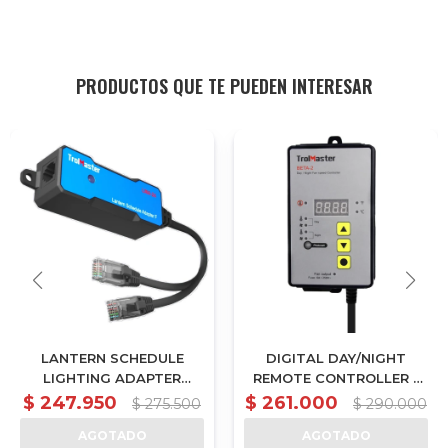
PRODUCTOS QUE TE PUEDEN INTERESAR
LANTERN SCHEDULE
DIGITAL DAY/NIGHT
LIGHTING ADAPTER
REMOTE CONTROLLER -
COMPATIBLE WITH ANY
BETA-2
$
247.950
$
261.000
$
275.500
$
290.000
LIGHT CONTROLED BY
AGOTADO
AGOTADO
0~10V CODE (LMA-24)