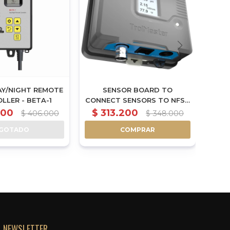
AY/NIGHT REMOTE
SENSOR BOARD TO
11
LLER - BETA-1
CONNECT SENSORS TO NFS-1
INIV
CONTROLLER - AMP-2
400
$
313.200
$
406.000
$
348.000
GOTADO
COMPRAR
NEWSLETTER