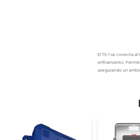
El TS-1 se conecta a
enfriamiento. Permit
asegurando un ambie