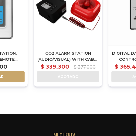
TATION,
CO2 ALARM STATION
DIGITAL D
REMOTE
(AUDIO/VISUAL) WITH CABLE
CONTRO
NY REMOTE
SET - AS-1
000
$
339.300
$
365.
$
377.000
C SUCH AS
AR
AGOTADO
A
YSTEM (ARS-
MI CUENTA