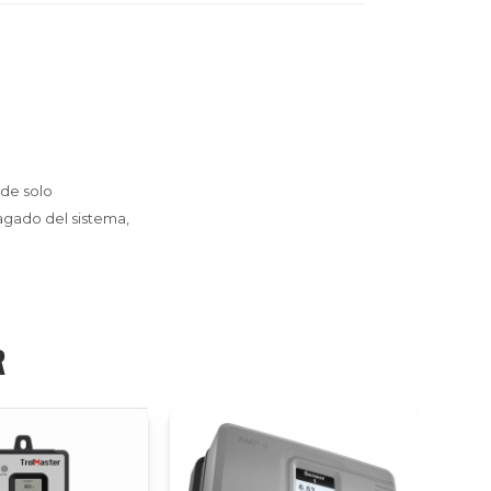
 de solo
agado del sistema,
R