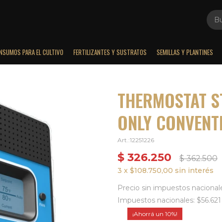
INSUMOS PARA EL CULTIVO
FERTILIZANTES Y SUSTRATOS
SEMILLAS Y PLANTINES
THERMOSTAT S
ONLY CONVENTI
12251226
$
326.250
$
362.500
3 x $108.750,00 sin interés
Precio sin impuestos nacional
Impuestos nacionales: $56.621
10