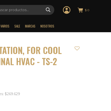
$
0
VARIOS
SALE
MARCAS
NOSOTROS
TATION, FOR COOL
NAL HVAC - TS-2
es: $269.629