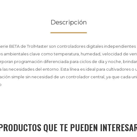
Descripción
serie BETA de TrolMaster son controladores digitales independientes
es ambientales clave como temperatura, humedad, velocidad de venti
orporan programación diferenciada para ciclos de día y noche, brinda
 las necesidades del entorno. Esta línea es ideal para cultivadores o 
ción simple sin necesidad de un controlador central, ya que cada un
o
PRODUCTOS QUE TE PUEDEN INTERESA