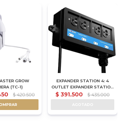
ASTER GROW
EXPANDER STATION 4: 4
11
ERA (TC-1)
OUTLET EXPANDER STATION
INIV
WITH TRIGGER CABLE FOR
450
$
391.500
$
420.500
$
435.000
MULTIPLE DEVICES CONTROL
OMPRAR
AGOTADO
- 4RS-1