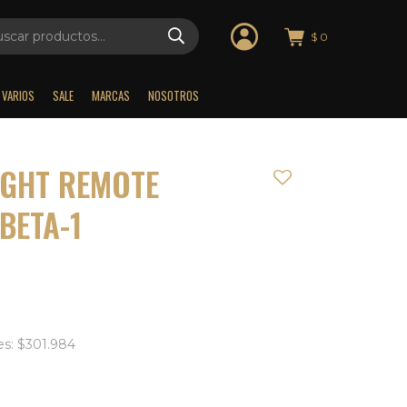
$
0
VARIOS
SALE
MARCAS
NOSOTROS
IGHT REMOTE
BETA-1
es: $301.984