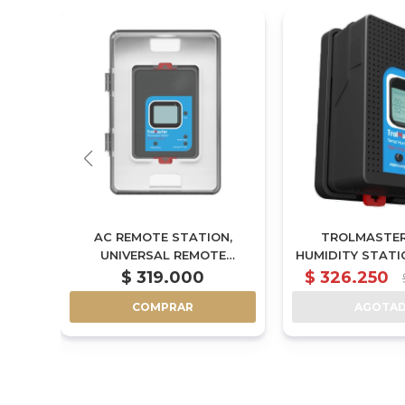
, 6
AC REMOTE STATION,
TROLMASTER
OLLED
UNIVERSAL REMOTE
HUMIDITY STATI
P
CONTROL FOR ANY REMOTE
10V PROTOCOL
$
319.000
$
326.250
)
CONTROLLED AC SUCH AS
COMPRAR
AGOTA
MINI-SPLIT AC SYSTEM (ARS-
1)