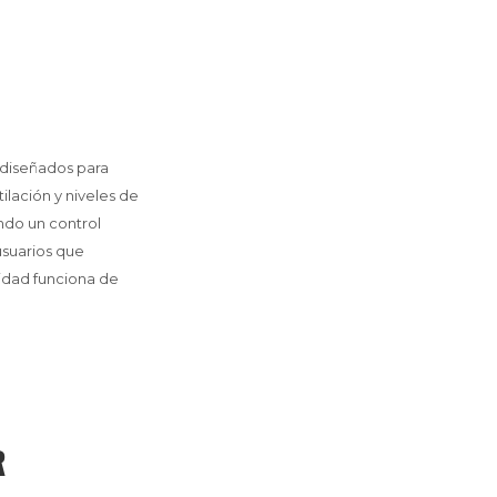
 diseñados para
lación y niveles de
ndo un control
usuarios que
idad funciona de
R