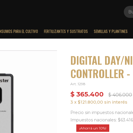
INSUMOS PARA EL CULTIVO
FERTILIZANTES Y SUSTRATOS
SEMILLAS Y PLANTINES
DIGITAL DAY/N
CONTROLLER - 
1298
$
365.400
$
406.000
3 x $121.800,00 sin interés
Precio sin impuestos nacional
Impuestos nacionales: $63.416
10