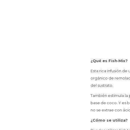
¿Qué es Fish·Mix?
Esta rica infusión d
orgánico de remolach
del sustrato.
También estimula la p
base de coco. Y es b
no se extrae con ácid
¿Cómo se utiliza?