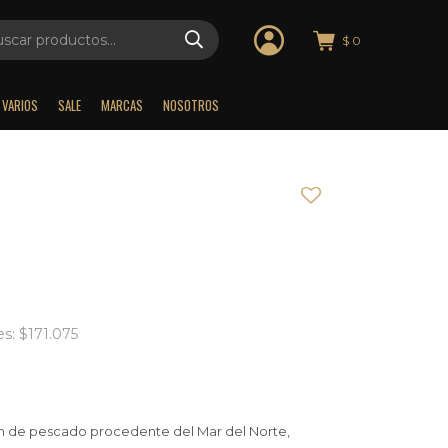
$
0
VARIOS
SALE
MARCAS
NOSOTROS
es: $171.075
ión de pescado procedente del Mar del Norte,