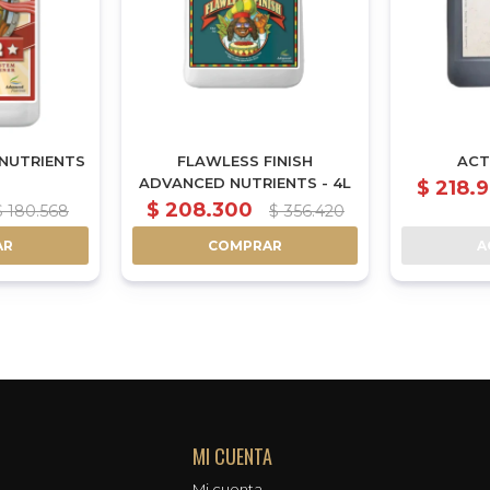
NUTRIENTS
FLAWLESS FINISH
ACTI
ADVANCED NUTRIENTS - 4L
$
218.
$
208.300
$
180.568
$
356.420
AR
COMPRAR
A
MI CUENTA
Mi cuenta