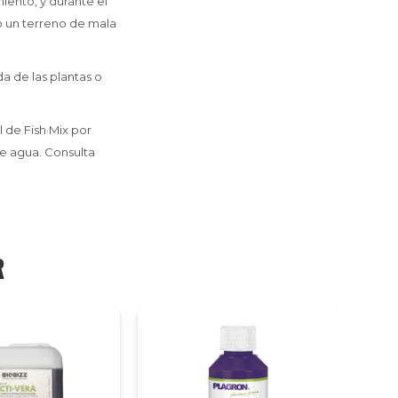
miento, y durante el
o un terreno de mala
a de las plantas o
 de Fish·Mix por
de agua. Consulta
R