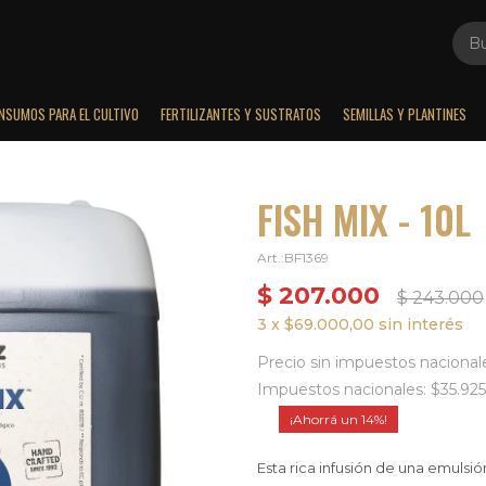
INSUMOS PARA EL CULTIVO
FERTILIZANTES Y SUSTRATOS
SEMILLAS Y PLANTINES
FISH MIX - 10L
BF1369
$
207.000
$
243.000
3 x $69.000,00 sin interés
Precio sin impuestos nacional
Impuestos nacionales: $35.925
14
Esta rica infusión de una emuls