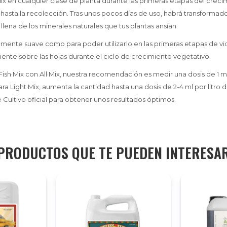
Mix en cualquier clase de planta durante las primeras etapas del creci
 hasta la recolección. Tras unos pocos días de uso, habrá transformad
, llena de los minerales naturales que tus plantas ansían.
mente suave como para poder utilizarlo en las primeras etapas de vid
mente sobre las hojas durante el ciclo de crecimiento vegetativo.
Fish·Mix con All·Mix, nuestra recomendación es medir una dosis de 1 ml
ara Light·Mix, aumenta la cantidad hasta una dosis de 2-4 ml por litro 
Cultivo oficial para obtener unos resultados óptimos.
PRODUCTOS QUE TE PUEDEN INTERESA