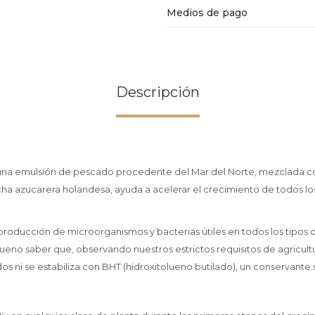
Medios de pago
Descripción
e una emulsión de pescado procedente del Mar del Norte, mezclada c
a azucarera holandesa, ayuda a acelerar el crecimiento de todos lo
roducción de microorganismos y bacterias útiles en todos los tipos de
ueno saber que, observando nuestros estrictos requisitos de agricultu
os ni se estabiliza con BHT (hidroxitolueno butilado), un conservante s