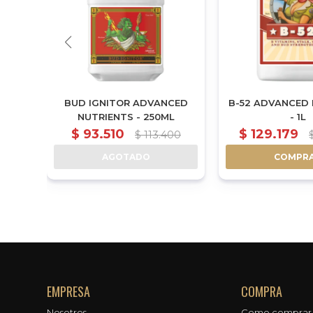
AGRON
BUD IGNITOR ADVANCED
B-52 ADVANCED 
NUTRIENTS - 250ML
- 1L
$
93.510
$
129.179
$
113.400
AGOTADO
COMPR
EMPRESA
COMPRA
Nosotros
Como comprar