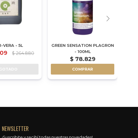
-VERA - 5L
GREEN SENSATION PLAGRON
BU
- 100ML
909
$
264.880
$
78.829
$
GOTADO
COMPRAR
NEWSLETTER
¡Suscribite y recibí todas nuestras novedades!