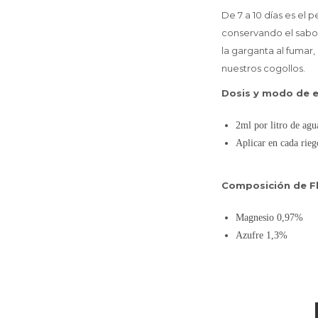
De 7 a 10 días es el 
conservando el sabor
la garganta al fumar
nuestros cogollos.
Dosis y modo de e
2ml por litro de agu
Aplicar en cada rieg
Composición de Fl
Magnesio 0,97%
Azufre 1,3%