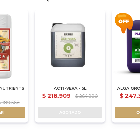
NUTRIENTS
ACTI-VERA - 5L
ALGA GRO
$
218.909
$
247.
$
264.880
$
180.568
AR
AGOTADO
C