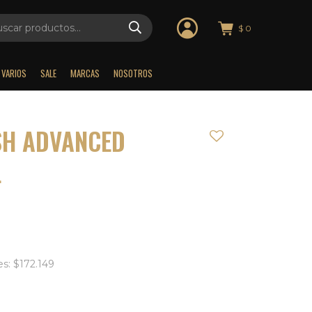
$
0
VARIOS
SALE
MARCAS
NOSOTROS
ISH ADVANCED
L
es: $172.149