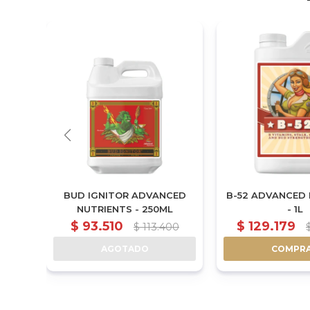
AGRON
BUD IGNITOR ADVANCED
B-52 ADVANCED 
NUTRIENTS - 250ML
- 1L
$
93.510
$
129.179
$
113.400
AGOTADO
COMPR