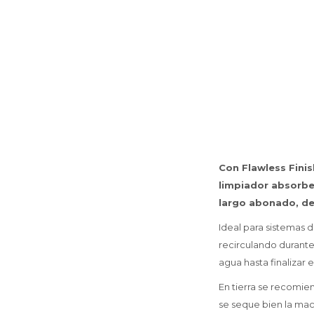
Con Flawless Finis
limpiador absorbe
largo abonado, dej
Ideal para sistemas 
recirculando durante 
agua hasta finalizar 
En tierra se recomie
se seque bien la mace