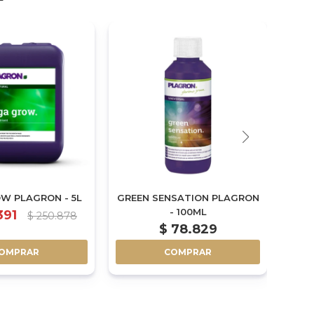
W PLAGRON - 5L
GREEN SENSATION PLAGRON
BU
- 100ML
391
$
250.878
$
78.829
$
OMPRAR
COMPRAR