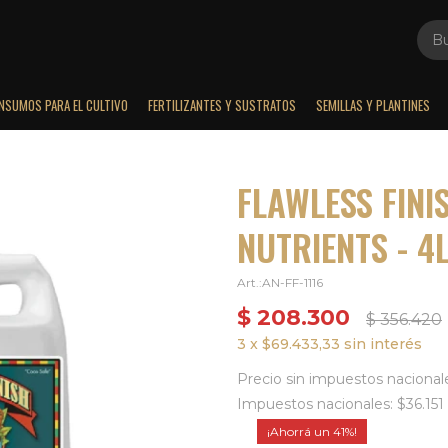
INSUMOS PARA EL CULTIVO
FERTILIZANTES Y SUSTRATOS
SEMILLAS Y PLANTINES
FLAWLESS FIN
NUTRIENTS - 4
AN-FF-1116
$
208.300
$
356.420
3 x $69.433,33 sin interés
Precio sin impuestos nacional
Impuestos nacionales: $36.151
41