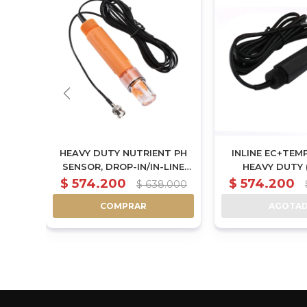
ITH 4
HEAVY DUTY NUTRIENT PH
INLINE EC+TEM
S
SENSOR, DROP-IN/IN-LINE
HEAVY DUTY 
 DSH
COMPATIBLE (PPH-3)
$
574.200
$
574.200
500
$
638.000
S-2
COMPRAR
AGOTA