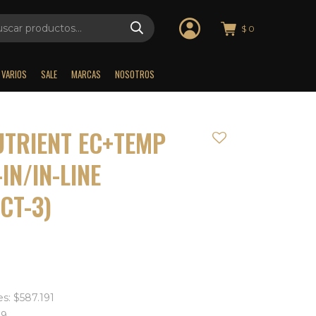
$
0
VARIOS
SALE
MARCAS
NOSOTROS
UTRIENT EC+TEMP
IN/IN-LINE
CT-3)
s: $587.191
09