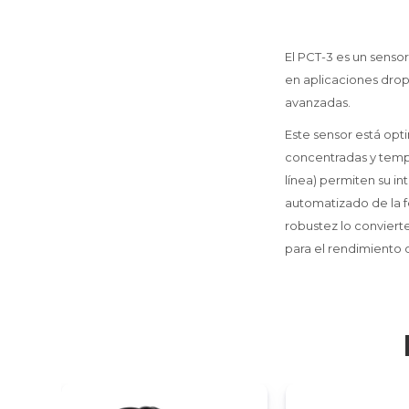
El PCT-3 es un sensor
en aplicaciones drop
avanzadas.
Este sensor está opt
concentradas y tempe
línea) permiten su in
automatizado de la f
robustez lo convierte
para el rendimiento d