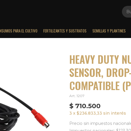
INSUMOS PARA EL CULTIVO
FERTILIZANTES Y SUSTRATOS
SEMILLAS Y PLANTINES
HEAVY DUTY N
SENSOR, DROP-
COMPATIBLE (P
1207
$
710.500
3 x $236.833,33 sin interés
Precio sin impuestos nacionale
Impuestos nacionales: $123.3