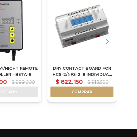
AY/NIGHT REMOTE
DRY CONTACT BOARD FOR
DEVI
LLER - BETA-8
HCS-2/NFS-2, 8 INDIVIDUAL
ELECTRICAL CONTACTS,
INC
100
$
822.150
$
$
899.000
$
913.500
EACH CONTACT UP TO 12
AN
GOTADO
COMPRAR
AMPS (OM-8)