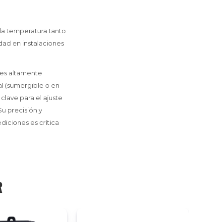
 la temperatura tanto
dad en instalaciones
nes altamente
al (sumergible o en
clave para el ajuste
u precisión y
diciones es crítica
R