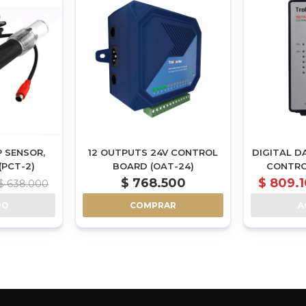
P SENSOR,
12 OUTPUTS 24V CONTROL
DIGITAL D
(PCT-2)
BOARD (OAT-24)
CONTRO
$
768.500
$
809.
$
638.000
DO
COMPRAR
A