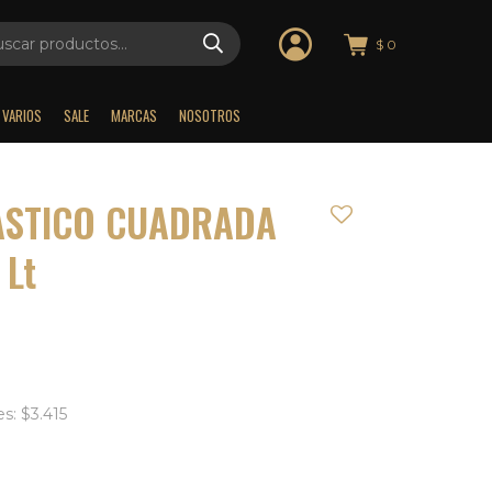
$
0
VARIOS
SALE
MARCAS
NOSOTROS
ASTICO CUADRADA
 Lt
s: $3.415