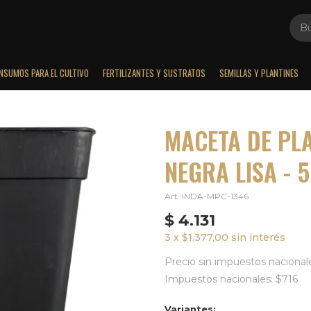
INSUMOS PARA EL CULTIVO
FERTILIZANTES Y SUSTRATOS
SEMILLAS Y PLANTINES
MACETA DE PL
NEGRA LISA - 5
INDA-MPC-1346
$
4.131
3 x $1.377,00 sin interés
Precio sin impuestos nacionale
Impuestos nacionales: $716
Variantes: