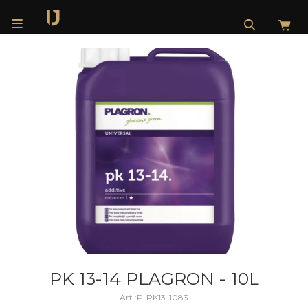

PK 13-14 PLAGRON - 10L
P-PK13-1083