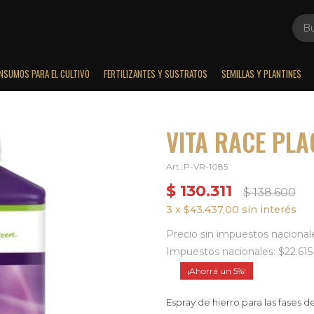
INSUMOS PARA EL CULTIVO
FERTILIZANTES Y SUSTRATOS
SEMILLAS Y PLANTINES
VITA RACE PLA
P-VR-1085
$
130.311
$
138.600
3 x $43.437,00 sin interés
Precio sin impuestos nacional
Impuestos nacionales: $22.615
5
Espray de hierro para las fases d