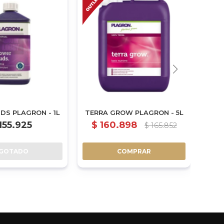
DS PLAGRON - 1L
TERRA GROW PLAGRON - 5L
ADV
155.925
$
160.898
$
165.852
$
GOTADO
COMPRAR