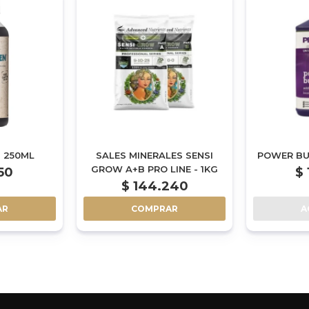
- 250ML
SALES MINERALES SENSI
POWER BU
GROW A+B PRO LINE - 1KG
50
$
$
144.240
AR
COMPRAR
A