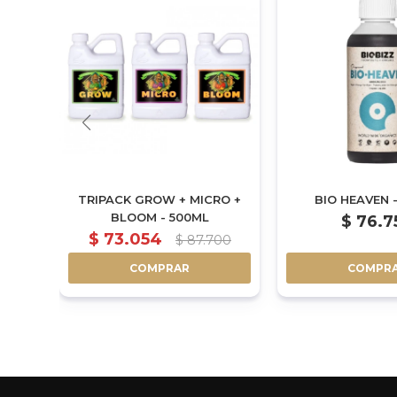
TRIPACK GROW + MICRO +
BIO HEAVEN 
- 1L
BLOOM - 500ML
$
76.7
$
73.054
56
$
87.700
COMPRAR
COMPR