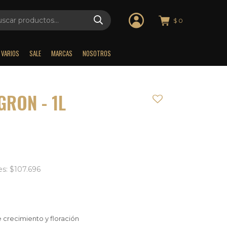
$
0
VARIOS
SALE
MARCAS
NOSOTROS
GRON - 1L
es: $107.696
e crecimiento y floración