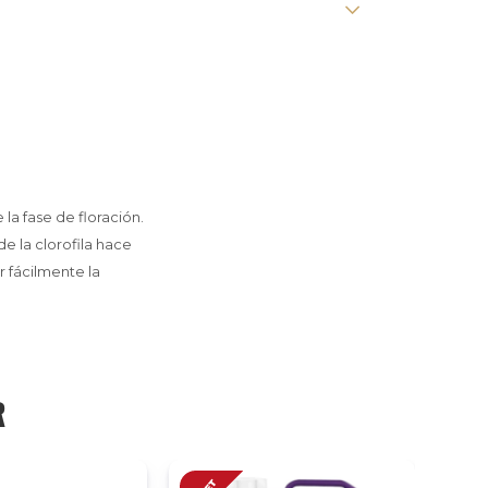
la fase de floración.
de la clorofila hace
r fácilmente la
R