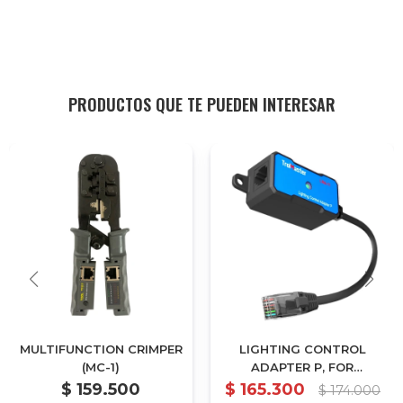
PRODUCTOS QUE TE PUEDEN INTERESAR
MULTIFUNCTION CRIMPER
LIGHTING CONTROL
(MC-1)
ADAPTER P, FOR
CONTROLLING PHANTOM
$
159.500
$
165.300
$
174.000