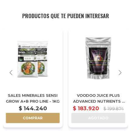
PRODUCTOS QUE TE PUEDEN INTERESAR
SALES MINERALES SENSI
VOODOO JUICE PLUS
GROW A+B PRO LINE - 1KG
ADVANCED NUTRIENTS -
(PACK X10 UN.)
$
144.240
$
183.920
$
199.874
COMPRAR
AGOTADO