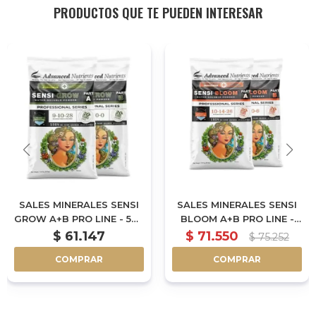
PRODUCTOS QUE TE PUEDEN INTERESAR
SALES MINERALES SENSI
SALES MINERALES SENSI
GROW A+B PRO LINE - 500
BLOOM A+B PRO LINE -
GR
500 GR
$
61.147
$
71.550
$
75.252
COMPRAR
COMPRAR