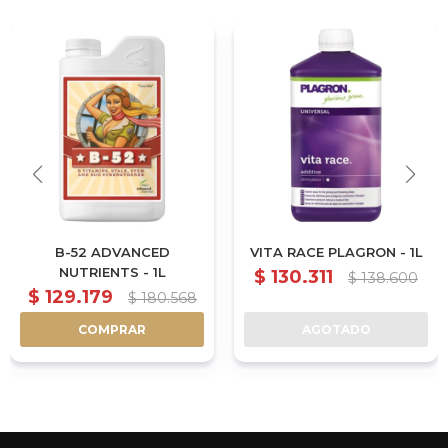
B-52 ADVANCED
VITA RACE PLAGRON - 1L
NUTRIENTS - 1L
$
130.311
$
138.600
$
129.179
$
180.568
COMPRAR
AGOTADO