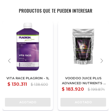
PRODUCTOS QUE TE PUEDEN INTERESAR
VITA RACE PLAGRON - 1L
VOODOO JUICE PLUS
ADVANCED NUTRIENTS -
$
130.311
$
138.600
(PACK X10 UN.)
$
183.920
$
199.874
AGOTADO
AGOTADO