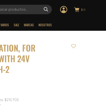
$
0
VARIOS
SALE
MARCAS
NOSOTROS
ATION, FOR
WITH 24V
H-2
es: $215.703
7