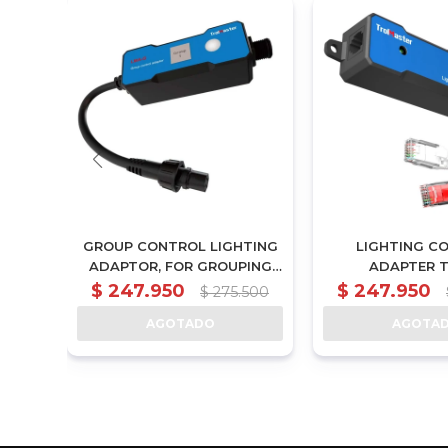
CKUP
GROUP CONTROL LIGHTING
LIGHTING C
GHT
ADAPTOR, FOR GROUPING
ADAPTER T
(MBS-
THINKGROW MODEL-I LEDS
CONTROLLING 
$
247.950
$
247.950
500
$
275.500
(LMA-G)
LED (LMA
AGOTADO
AGOTA