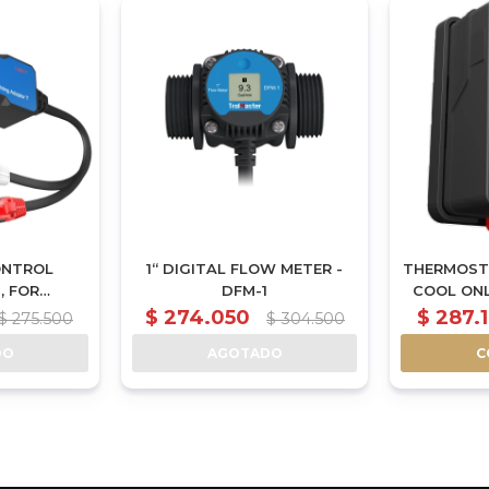
ONTROL
1“ DIGITAL FLOW METER -
THERMOST
, FOR
DFM-1
COOL ON
THINKGROW
HV
$
274.050
$
287.
$
275.500
$
304.500
-T)
DO
AGOTADO
C