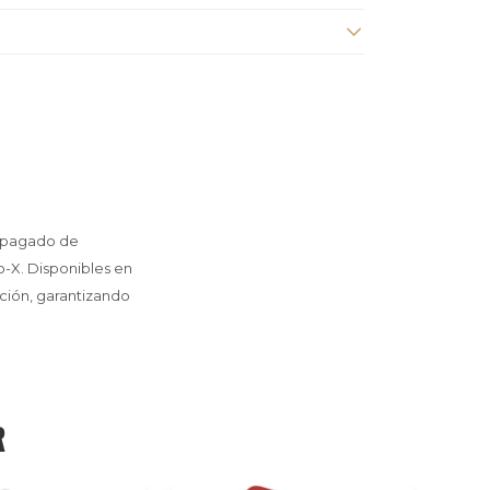
 apagado de
o-X. Disponibles en
ación, garantizando
R