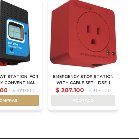
AT STATION, FOR
EMERGENCY STOP STATION
REP
LY CONVENTINAL
WITH CABLE SET - DSE-1
TE
AC - TS-1
SENS
100
$
287.100
$
$
319.000
$
319.000
OMPRAR
AGOTADO