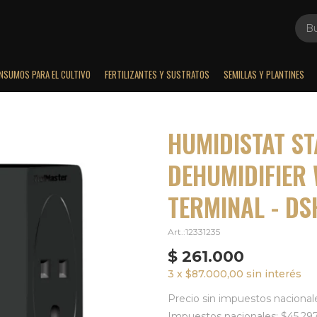
INSUMOS PARA EL CULTIVO
FERTILIZANTES Y SUSTRATOS
SEMILLAS Y PLANTINES
HUMIDISTAT ST
DEHUMIDIFIER 
TERMINAL - DS
12331235
$
261.000
3 x $87.000,00 sin interés
Precio sin impuestos nacional
Impuestos nacionales: $45.29